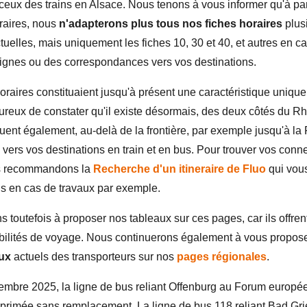
eux des trains en Alsace. Nous tenons à vous informer qu'à par
raires, nous
n'adapterons plus tous nos fiches horaires
plusi
tuelles, mais uniquement les fiches 10, 30 et 40, et autres en c
ignes ou des correspondances vers vos destinations.
oraires constituaient jusqu'à présent une caractéristique unique 
eux de constater qu'il existe désormais, des deux côtés du Rhi
quent également, au-delà de la frontière, par exemple jusqu'à la 
s vers vos destinations en train et en bus. Pour trouver vos conn
us recommandons la
Recherche d'un itineraire de Fluo
qui vou
ns en cas de travaux par exemple.
 toutefois à proposer nos tableaux sur ces pages, car ils offren
bilités de voyage. Nous continuerons également à vous propos
aux
actuels des transporteurs sur nos
pages régionales
.
embre 2025, la ligne de bus reliant Offenburg au Forum europé
pprimée sans remplacement. La ligne de bus 118 reliant Bad Gr