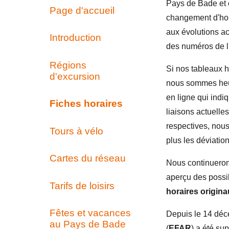
Pays de Bade et c
Page d'accueil
changement d'ho
aux évolutions ac
Introduction
des numéros de l
Régions
Si nos tableaux h
d'excursion
nous sommes heur
en ligne qui indi
Fiches horaires
liaisons actuelle
respectives, no
Tours à vélo
plus les déviatio
Cartes du réseau
Nous continuerons
aperçu des possi
Tarifs de loisirs
horaires origin
Fêtes et vacances
Depuis le 14 déc
au Pays de Bade
(
EFAR
) a été su