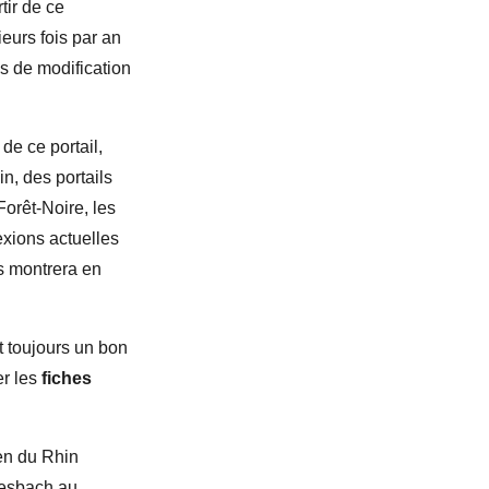
tir de ce
eurs fois par an
as de modification
de ce portail,
n, des portails
Forêt-Noire, les
exions actuelles
s montrera en
t toujours un bon
er les
fiches
en du Rhin
iesbach au