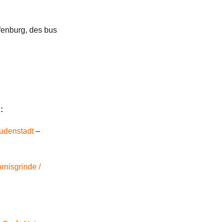
ffenburg, des bus
:
udenstadt
–
rnisgrinde
/