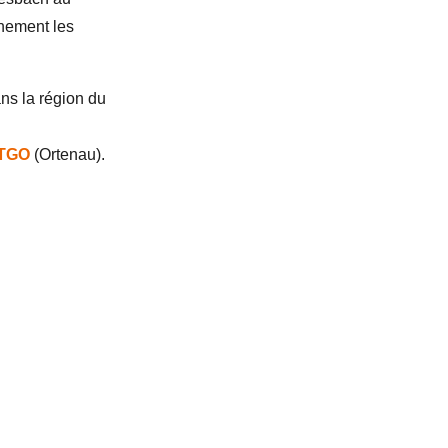
nement les
ns la région du
TGO
(Ortenau).