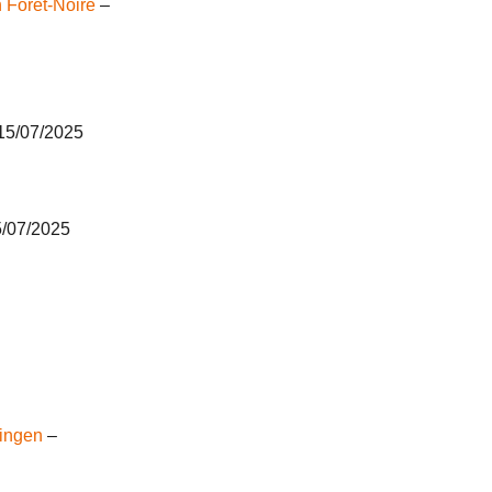
n Forêt-Noire
–
15/07/2025
/07/2025
zingen
–