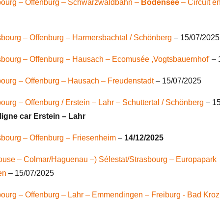
bourg – Offenburg – Schwarzwaldbahn –
Bodensee
–
Circuit e
sbourg – Offenburg – Harmersbachtal / Schönberg
– 15/07/2025
sbourg – Offenburg – Hausach – Ecomusée ,Vogtsbauernhof'
– 
bourg – Offenburg – Hausach – Freudenstadt
– 15/07/2025
ourg – Offenburg / Erstein – Lahr – Schuttertal / Schönberg
– 15
igne car Erstein – Lahr
sbourg – Offenburg – Friesenheim
–
14/12/2025
house
–
Colmar/Haguenau
–) Sélestat/
Strasbourg – Europapark
en
– 15/07/2025
bourg
– Offenburg – Lahr – Emmendingen – Freiburg - Bad Kro