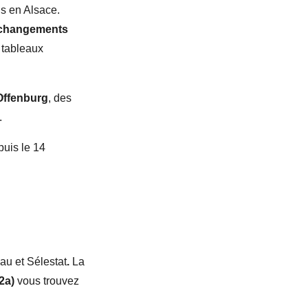
us en Alsace.
changements
s tableaux
Offenburg
, des
.
puis le 14
au et Sélestat
.
La
2a)
vous trouvez