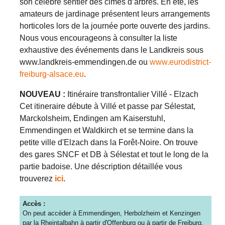
son célèbre sentier des cimes d’arbres. En été, les
amateurs de jardinage présentent leurs arrangements
horticoles lors de la journée por­te ouverte des jardins.
Nous vous en­courageons à consulter la liste
exhaustive des événements dans le Landkreis sous
www.landkreis-emmendingen.de ou
www.eurodistrict-
freiburg-alsace.eu
.
NOUVEAU :
Itinéraire transfrontalier Villé - Elzach
Cet itineraire débute à Villé et passe par Sélestat,
Marckolsheim, Endingen am Kaiserstuhl,
Emmendingen et Waldkirch et se termine dans la
petite ville d'Elzach dans la Forêt-Noire. On trouve
des gares SNCF et DB à Sélestat et tout le long de la
partie badoise. Une déscription détaillée vous
trouverez
ici
.
Accès :
On peut accéder à Emmendingen, Herbolzheim et Kenzingen
par la Rheintalbahn à partir d'Offenburg ou à partir de Freiburg,